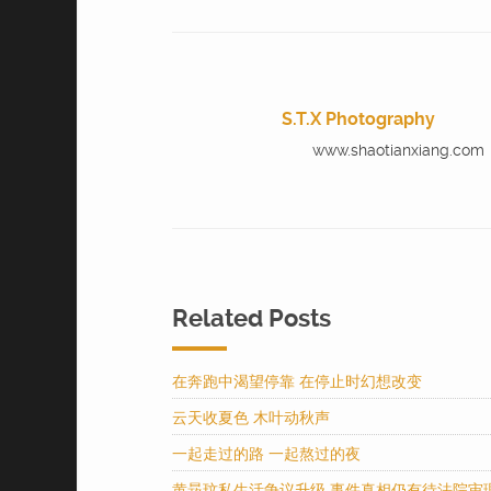
S.T.X Photography
www.shaotianxiang.com
Related Posts
在奔跑中渴望停靠 在停止时幻想改变
云天收夏色 木叶动秋声
一起走过的路 一起熬过的夜
黄晸玟私生活争议升级 事件真相仍有待法院审