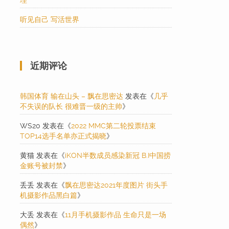
理
听见自己 写活世界
近期评论
韩国体育 输在山头 – 飘在思密达
发表在《
几乎
不失误的队长 很难晋一级的主帅
》
WS20
发表在《
2022 MMC第二轮投票结束
TOP14选手名单亦正式揭晓
》
黄猫
发表在《
iKON半数成员感染新冠 B.I中国捞
金账号被封禁
》
丢丢
发表在《
飘在思密达2021年度图片 街头手
机摄影作品黑白篇
》
大丢
发表在《
11月手机摄影作品 生命只是一场
偶然
》