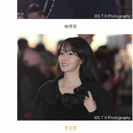
柳秀荣
李贞贤