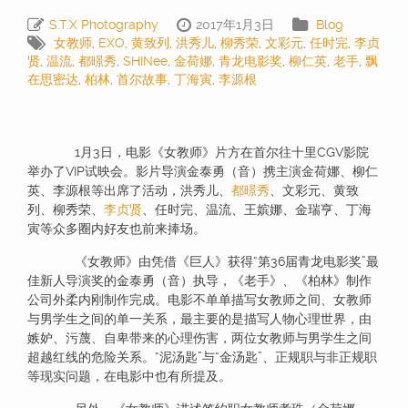
S.T.X Photography
2017年1月3日
Blog
女教师
,
EXO
,
黄致列
,
洪秀儿
,
柳秀荣
,
文彩元
,
任时完
,
李贞
贤
,
温流
,
都暻秀
,
SHINee
,
金荷娜
,
青龙电影奖
,
柳仁英
,
老手
,
飘
在思密达
,
柏林
,
首尔故事
,
丁海寅
,
李源根
1月3日，电影《女教师》片方在首尔往十里CGV影院
举办了VIP试映会。影片导演金泰勇（音）携主演金荷娜、柳仁
英、李源根等出席了活动，洪秀儿、
都暻秀
、文彩元、黄致
列、柳秀荣、
李贞贤
、任时完、温流、王嫔娜、金瑞亨、丁海
寅等众多圈内好友也前来捧场。
《女教师》由凭借《巨人》获得“第36届青龙电影奖”最
佳新人导演奖的金泰勇（音）执导，《老手》、《柏林》制作
公司外柔内刚制作完成。电影不单单描写女教师之间、女教师
与男学生之间的单一关系，最主要的是描写人物心理世界，由
嫉妒、污蔑、自卑带来的心理伤害，两位女教师与男学生之间
超越红线的危险关系。“泥汤匙”与“金汤匙”、正规职与非正规职
等现实问题，在电影中也有所提及。