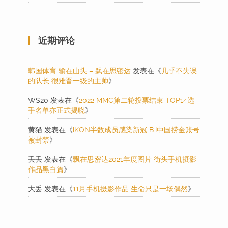
近期评论
韩国体育 输在山头 – 飘在思密达
发表在《
几乎不失误
的队长 很难晋一级的主帅
》
WS20
发表在《
2022 MMC第二轮投票结束 TOP14选
手名单亦正式揭晓
》
黄猫
发表在《
iKON半数成员感染新冠 B.I中国捞金账号
被封禁
》
丢丢
发表在《
飘在思密达2021年度图片 街头手机摄影
作品黑白篇
》
大丢
发表在《
11月手机摄影作品 生命只是一场偶然
》