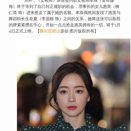
另外，《女教师》讲述签约职女教师孝珠（金荷娜
饰）终于等到了自己转正规职的机会，理事长的女儿惠英（柳
仁英 饰）进来抢走了属于她的名额。孝珠偶然间发现了惠英与
舞蹈特长生在夏（李源根 饰）之间的关系，她将这张可以取胜
的牌紧紧攒在手心，开始一点点抢走惠英拥有的一切……将于1月
4日正式上映。【
飘在思密达
原创 图片版权所有】