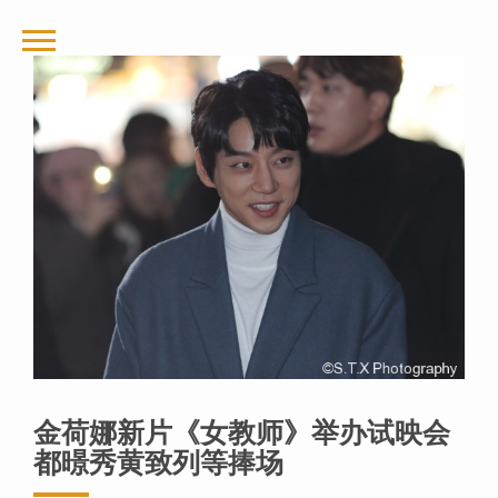
金荷娜新片《女教师》举办试映会
都暻秀黄致列等捧场