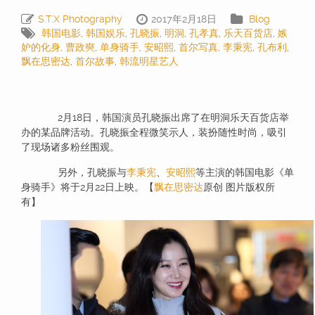
S.T.X Photography
2017年2月18日
Blog
韩国电影
,
韩国娱乐
,
孔晓振
,
明洞
,
孔孝真
,
乐天百货店
,
嫉
妒的化身
,
曹政奭
,
单身骑手
,
安昭熙
,
首尔写真
,
李秉宪
,
孔布利
,
飘在思密达
,
首尔故事
,
韩流明星艺人
2月18日，韩国演员孔晓振出席了在明洞乐天百货店举
办的某品牌活动。孔晓振全程微笑示人，装扮随性时尚，吸引
了现场诸多粉丝围观。
另外，孔晓振与
李秉宪
、
安昭熙
等主演的韩国电影《单
身骑手》将于2月22日上映。【
飘在思密达
原创 图片版权所
有】