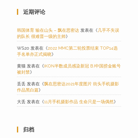
近期评论
韩国体育 输在山头 – 飘在思密达
发表在《
几乎不失误
的队长 很难晋一级的主帅
》
WS20
发表在《
2022 MMC第二轮投票结束 TOP14选
手名单亦正式揭晓
》
黄猫
发表在《
iKON半数成员感染新冠 B.I中国捞金账号
被封禁
》
丢丢
发表在《
飘在思密达2021年度图片 街头手机摄影
作品黑白篇
》
大丢
发表在《
11月手机摄影作品 生命只是一场偶然
》
归档