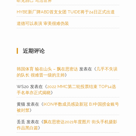
听见自己 写活世界
HYBE新厂牌ABD首支女团 TUIDE将于24日正式出道
道德可以表演 审美很难伪装
近期评论
韩国体育 输在山头 – 飘在思密达
发表在《
几乎不失误
的队长 很难晋一级的主帅
》
WS20
发表在《
2022 MMC第二轮投票结束 TOP14选
手名单亦正式揭晓
》
黄猫
发表在《
iKON半数成员感染新冠 B.I中国捞金账号
被封禁
》
丢丢
发表在《
飘在思密达2021年度图片 街头手机摄影
作品黑白篇
》