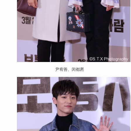
尹宥善、闵都凞