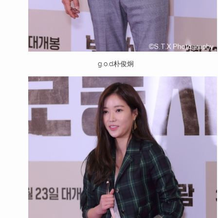
g.o.d朴俊炯