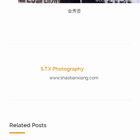
金秀贤
S.T.X Photography
www.shaotianxiang.com
Related Posts