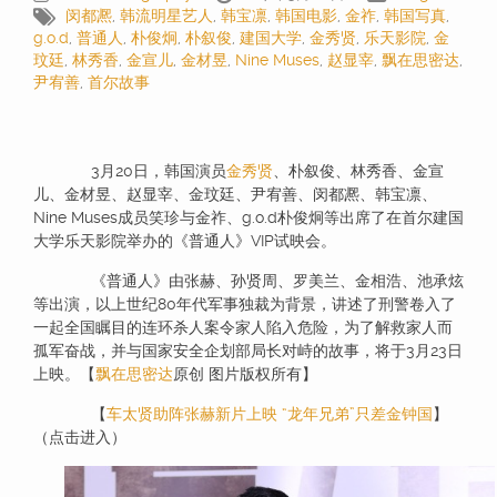
闵都凞
,
韩流明星艺人
,
韩宝凛
,
韩国电影
,
金祚
,
韩国写真
,
g.o.d
,
普通人
,
朴俊炯
,
朴叙俊
,
建国大学
,
金秀贤
,
乐天影院
,
金
玟廷
,
林秀香
,
金宣儿
,
金材昱
,
Nine Muses
,
赵显宰
,
飘在思密达
,
尹宥善
,
首尔故事
3月20日，韩国演员
金秀贤
、朴叙俊、林秀香、金宣
儿、金材昱、赵显宰、金玟廷、尹宥善、闵都凞、韩宝凛、
Nine Muses成员笑珍与金祚、g.o.d朴俊炯等出席了在首尔建国
大学乐天影院举办的《普通人》VIP试映会。
《普通人》由张赫、孙贤周、罗美兰、金相浩、池承炫
等出演，以上世纪80年代军事独裁为背景，讲述了刑警卷入了
一起全国瞩目的连环杀人案令家人陷入危险，为了解救家人而
孤军奋战，并与国家安全企划部局长对峙的故事，将于3月23日
上映。【
飘在思密达
原创 图片版权所有】
【
车太贤助阵张赫新片上映 “龙年兄弟”只差金钟国
】
（点击进入）