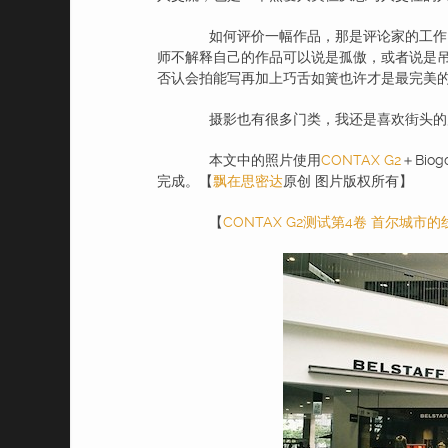
如何评价一幅作品，那是评论家的工作，
师不解释自己的作品可以说是孤傲，或者说是
否认会拍能写再加上巧舌如簧也许才是最完美
摄影也有很多门类，我还是喜欢街头的
本文中的照片使用
CONTAX G2
＋Bio
完成。【
飘在思密达
原创 图片版权所有】
【
CONTAX G2测试第4卷 首尔城市的