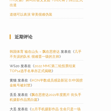
HYBE新厂牌ABD首支女团 TUIDE将于24日正式
出道
道德可以表演 审美很难伪装
近期评论
韩国体育 输在山头 – 飘在思密达
发表在《
几乎
不失误的队长 很难晋一级的主帅
》
WS20
发表在《
2022 MMC第二轮投票结束
TOP14选手名单亦正式揭晓
》
黄猫
发表在《
iKON半数成员感染新冠 B.I中国捞
金账号被封禁
》
丢丢
发表在《
飘在思密达2021年度图片 街头手
机摄影作品黑白篇
》
大丢
发表在《
11月手机摄影作品 生命只是一场