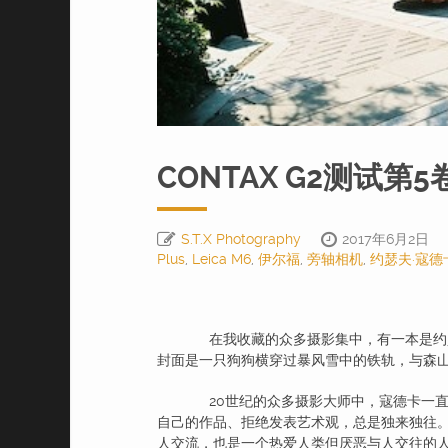
CONTAX G2测试第
S.T.X Photography
2017年6月2日
Plus
,
Leica M6
,
伊尔福
,
旁轴相机
,
约瑟夫·寇德
在我收藏的众多摄影集中，有一本是约瑟夫·寇德卡（J
封面是一只狗狗横穿过暴风雪中的铁轨，与森
20世纪的众多摄影大师中，寇德卡一直
自己的作品、拒绝发表艺术观，总是独来独往。如同让-
人交流，也是一个热爱人类但厌恶与人交往的