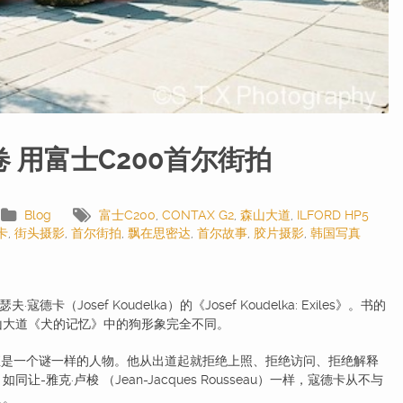
5卷 用富士C200首尔街拍
Blog
富士C200
,
CONTAX G2
,
森山大道
,
ILFORD HP5
卡
,
街头摄影
,
首尔街拍
,
飘在思密达
,
首尔故事
,
胶片摄影
,
韩国写真
osef Koudelka）的《Josef Koudelka: Exiles》。书的
山大道《犬的记忆》中的狗形象完全不同。
是一个谜一样的人物。他从出道起就拒绝上照、拒绝访问、拒绝解释
雅克·卢梭 （Jean-Jacques Rousseau）一样，寇德卡从不与
人。