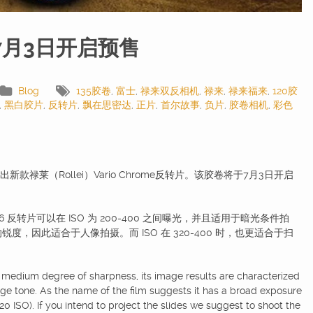
7月3日开启预售
Blog
135胶卷
,
富士
,
禄来双反相机
,
禄来
,
禄来福来
,
120胶
,
黑白胶片
,
反转片
,
飘在思密达
,
正片
,
首尔故事
,
负片
,
胶卷相机
,
彩色
新款禄莱（Rollei）Vario Chrome反转片。该胶卷将于7月3日开启
35-36 反转片可以在 ISO 为 200-400 之间曝光，并且适用于暗光条件拍
，因此适合于人像拍摄。而 ISO 在 320-400 时，也更适合于扫
 medium degree of sharpness, its image results are characterized
age tone. As the name of the film suggests it has a broad exposure
0 ISO). If you intend to project the slides we suggest to shoot the