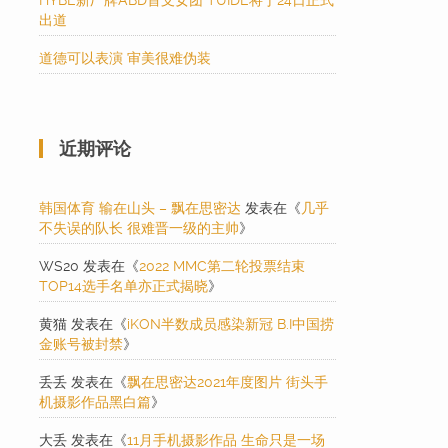
HYBE新厂牌ABD首支女团 TUIDE将于24日正式
出道
道德可以表演 审美很难伪装
近期评论
韩国体育 输在山头 – 飘在思密达
发表在《
几乎
不失误的队长 很难晋一级的主帅
》
WS20
发表在《
2022 MMC第二轮投票结束
TOP14选手名单亦正式揭晓
》
黄猫
发表在《
iKON半数成员感染新冠 B.I中国捞
金账号被封禁
》
丢丢
发表在《
飘在思密达2021年度图片 街头手
机摄影作品黑白篇
》
大丢
发表在《
11月手机摄影作品 生命只是一场