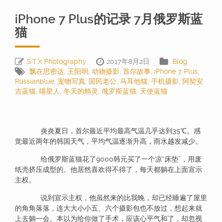
iPhone 7 Plus的记录 7月俄罗斯蓝
猫
S.T.X Photography
2017年8月2日
Blog
飘在思密达
,
王阳明
,
动物摄影
,
首尔故事
,
iPhone 7 Plus
,
Russianblue
,
宠物写真
,
国民老公
,
马耳他猫
,
手机摄影
,
阿契安
吉蓝猫
,
喵星人
,
冬天的精灵
,
俄罗斯蓝猫
,
天使蓝猫
炎炎夏日，首尔最近平均最高气温几乎达到35℃。感
觉最近两年的韩国天气，平均气温逐渐升高，雨水越发减少。
给俄罗斯蓝猫花了9000韩元买了一个凉“床垫”，用废
纸壳挤压成型的。他居然喜欢得不得了，每天都躺在上面宣示
主权。
说到宣示主权，他虽然来的比我晚，却已经睡遍了屋里
的角角落落，连大大小小五、六个摄影包也不放过，想起来就
上去躺一会。本以为给你做了手术，应该心平气和了，却忽视