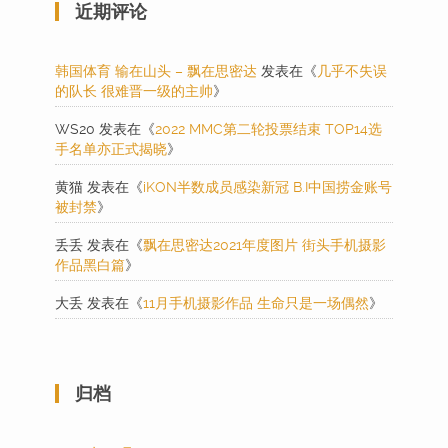
近期评论
韩国体育 输在山头 – 飘在思密达
发表在《
几乎不失误
的队长 很难晋一级的主帅
》
WS20
发表在《
2022 MMC第二轮投票结束 TOP14选
手名单亦正式揭晓
》
黄猫
发表在《
iKON半数成员感染新冠 B.I中国捞金账号
被封禁
》
丢丢
发表在《
飘在思密达2021年度图片 街头手机摄影
作品黑白篇
》
大丢
发表在《
11月手机摄影作品 生命只是一场偶然
》
归档