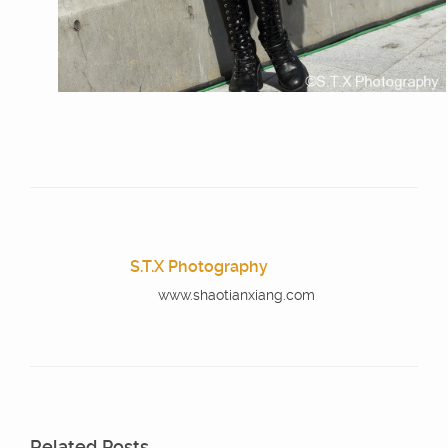
S.T.X Photography
www.shaotianxiang.com
Related Posts