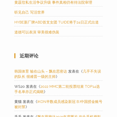
黄晸玟私生活争议升级 事件真相仍有待法院审理
听见自己 写活世界
HYBE新厂牌ABD首支女团 TUIDE将于24日正式出道
道德可以表演 审美很难伪装
近期评论
韩国体育 输在山头 – 飘在思密达
发表在《
几乎不失误
的队长 很难晋一级的主帅
》
WS20
发表在《
2022 MMC第二轮投票结束 TOP14选
手名单亦正式揭晓
》
黄猫
发表在《
iKON半数成员感染新冠 B.I中国捞金账号
被封禁
》
丢丢
发表在《
飘在思密达2021年度图片 街头手机摄影