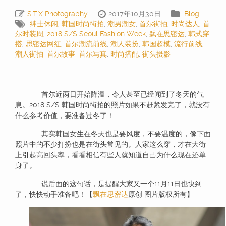
S.T.X Photography
2017年10月30日
Blog
绅士休闲
,
韩国时尚街拍
,
潮男潮女
,
首尔街拍
,
时尚达人
,
首
尔时装周
,
2018 S/S Seoul Fashion Week
,
飘在思密达
,
韩式穿
搭
,
思密达网红
,
首尔潮流前线
,
潮人装扮
,
韩国超模
,
流行前线
,
潮人街拍
,
首尔故事
,
首尔写真
,
时尚搭配
,
街头摄影
首尔近两日开始降温，令人甚至已经闻到了冬天的气
息。2018 S/S 韩国时尚街拍的照片如果不赶紧发完了，就没有
什么参考价值，要准备过冬了！
其实韩国女生在冬天也是要风度，不要温度的，像下面
照片中的不少打扮也是在街头常见的。人家这么穿，才在大街
上引起高回头率，看看相信有些人就知道自己为什么现在还单
身了。
说后面的这句话，是提醒大家又一个11月11日也快到
了，快快动手准备吧！【
飘在思密达
原创 图片版权所有】