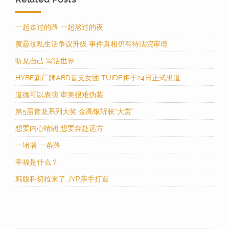
一起走过的路 一起熬过的夜
黄晸玟私生活争议升级 事件真相仍有待法院审理
听见自己 写活世界
HYBE新厂牌ABD首支女团 TUIDE将于24日正式出道
道德可以表演 审美很难伪装
第5届青龙系列大奖 金高银斩获“大赏”
想要内心晴朗 想要奔赴远方
一堵墙 一条路
幸福是什么？
韩版科切拉来了 JYP亲手打造