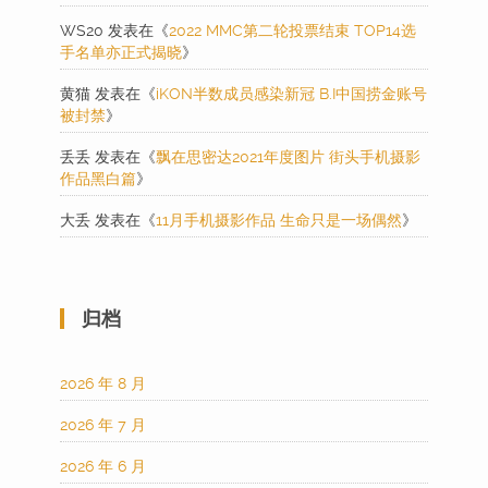
WS20
发表在《
2022 MMC第二轮投票结束 TOP14选
手名单亦正式揭晓
》
黄猫
发表在《
iKON半数成员感染新冠 B.I中国捞金账号
被封禁
》
丢丢
发表在《
飘在思密达2021年度图片 街头手机摄影
作品黑白篇
》
大丢
发表在《
11月手机摄影作品 生命只是一场偶然
》
归档
2026 年 8 月
2026 年 7 月
2026 年 6 月