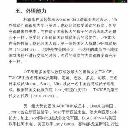
五、外语能力
朴轸永在谈起带着Wonder Girls进军美国时表示，“虽
然成员们都很努力学习英语，也达到能接受采访的程度，但毕
竟都是来自书本，与在这个国家长大的孩子的语言表现力还是
会不一样，感受到了组建多国籍成员组合的必要性。JYP加大
在海外投资，物色各国人选，第一位外国艺人就是2PM成员尼
坤（Nichkhun）。尼坤是在美国长大，当这样的成员与当地媒
体或者粉丝进行交流的时候，沟通的深度与力度都将变得完全
不一样。”
JYP组建多国部队收获成效最大的当属女团TWICE，
TWICE由五名韩国成员娜琏、定延、志效、多贤、彩瑛，三名
日本成员Momo、Sana、Mina以及一名中国台湾成员子瑜组
成。根据韩国文化振兴院《2017韩流白皮书》，TWICE为第三
代女团代表（2010-2020）。
另一组大势女团BLACKPINK成员中，Lisa来自泰国，
Jennie曾在新西兰留学，Rosé于新西兰出生、澳大利亚墨尔本
长大，加上Jisoo同样也组成多文化军团。BLACKPINK与英国
歌手杜阿·利帕、美国歌手Lady Gaga、赛琳娜·戈麦斯等进行过