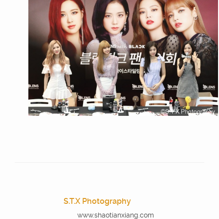
S.T.X Photography
www.shaotianxiang.com