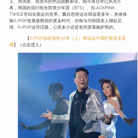
王、周润发、成龙等的作品如数家珍。如今港台早已风光不
再，韩国的流行组合防弹少年团（BTS）、BLACKPINK、
TWICE等却全面走向世界。飘在思密达在韩追星多年，亲身体
验K-POP发展最辉煌的黄金时代，但每当与韩国友人聊起足
球、K-POP这些话题，心里多少还是有些羡慕嫉妒恨的。
【
K-POP远征海外30年（上）韩流从中国扩散至全亚
洲
】（点击进入）