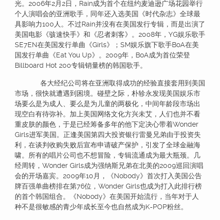
光。2006年2月2日，Rain成为首个在纽约麦迪逊广场花园举行
个人演唱会的亚洲歌手，同年还入选美国《时代杂志》全球最
具影响力100人。不过Rain并没有在美国发行专辑，而是出演了
美国电影《骇速快手》和《忍者刺客》。2008年，YG娱乐歌手
SE7EN在美国发行单曲《Girls》；SM娱乐旗下歌手BoA在美
国发行单曲《Eat You Up》。2009年，BoA成为首位荣登
Billboard Hot 200专辑销量榜的韩国歌手。
各大经纪公司将在亚洲取得成功的经验直接套用到美国
市场，很快就遭遇到困境。碰壁之际，朴轸永发现美国娱乐市
场要么是为成人、要么是为儿童的两极化，中间年龄段市场出
现空白有待弥补。加上美国网络文化方兴未艾，人们也并不看
重皮肤的颜色，于是已经筹备多年的他下定决心带着Wonder
Girls进军美国。正逢美国第四大投资银行雷曼兄弟由于投资失
利，在谈判收购失败后宣布申请破产保护，引发了全球金融海
啸。所有的唱片公司也不想冒险，专辑流通成为最大瓶颈。几
经周转，Wonder Girls成为强纳斯兄弟在北美的2009巡回演唱
会的开场嘉宾。2009年10月，《Nobody》首次打入美国公告
牌百强单曲榜排在第76位，Wonder Girls也成为打入此排行榜
的首个韩国组合。《Nobody》在美国开始流行，当年对于人
种不是很敏感的青少年成长至今也自然成为K-POP粉丝。