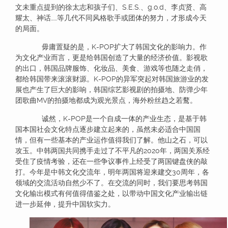
文未重点提到的徐太志和孩子们、S.E.S.、g.o.d、李贞贤、高
耀太、神话……等几代不同风格歌手或团体的努力，才形成今天
的局面。
毋庸置疑的是，K-POP扩大了韩国文化的影响力。作
为文化产业而言，更是给韩国创造了大量的经济价值。影视歌
的出口，韩国品牌服饰、化妆品、美食、游戏等也随之走俏，
都给韩国带来滚滚财源。K-POP的异军突起对韩国旅游业的发
展也产生了巨大的影响，韩国综艺影视剧的拍摄地、防弹少年
团歌曲MV的拍摄地都成为观光景点，海外粉丝趋之若鹜。
诚然，K-POP是一个自成一体的产业生态，是基于韩
国本国社会文化特点逐步建立起来的，虽然未必适合中国国
情，但有一些基本的产业运作值得我们了解。他山之石，可以
攻玉。中韩两国共同携手走过了不平凡的2020年，两国关系经
受住了疫情考验，还在一些争议事件上经受了两国键盘侠的敲
打。今年是中韩文化交流年，明年两国将迎来建交30周年，各
领域的交流活动自然少不了。在交流的同时，我们要思考韩国
文化输出模式有何值得借鉴之处，以带动中国文化产业输出链
进一步延伸，提升中国软实力。