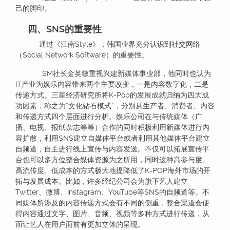
己的脚印。
四、SNS的重要性
通过《江南Style》，韩国业界充分认识到社交网络
（Social Network Software）的重要性。
SM社长金英敏重视兴建新媒体事业部，他同时也认为
IT产业为娱乐内容带来两个主要改变，一是内容数字化，二是
传递方式。三星经济研究所将K-Pop的发展成就归纳为四大成
功因素，称之为“文化钻石模式”，分别从生产者、消费者、内容
和传递方式四个层面进行分析。娱乐公司在与传统媒体（广
播、电视、报纸杂志等等）合作的同时积极利用新媒体进行内
容扩散，利用SNS建立自媒体平台或者利用其他媒体平台建立
自频道，自主进行线上宣传与内容发送。不仅可以拓展宣传平
台也可以多方位整合媒体资源为之所用，同时这种高参与度、
高流传度、低成本的方式极大地提降低了K-POP海外市场的开
拓与发展成本。比如，许多经纪公司会为旗下艺人建立
Twitter、微博、Instagram、YouTube等SNS的自频道等。不
同媒体所涉及的内容传递方式会有不同的侧重，整合渠道会使
得内容通过文字、图片、音频、视频等多种方式进行传递，从
而让艺人在用户面前有更加立体的呈现。