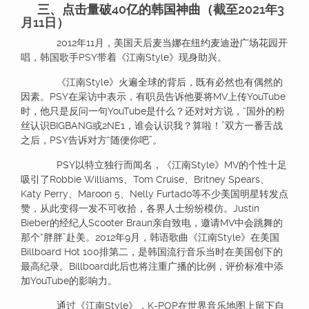
三、点击量破40亿
的韩国神曲（
截至2021年3
月11日）
2012年11月，美国天后麦当娜在纽约麦迪逊广场花园开
唱，韩国歌手PSY带着《江南Style》现身助兴。
《江南Style》火遍全球的背后，既有必然也有偶然的
因素。PSY在采访中表示，有职员告诉他要将MV上传YouTube
时，他只是反问一句YouTube是什么？还对对方说，“国外的粉
丝认识BIGBANG或2NE1，谁会认识我？算啦！”双方一番舌战
之后，PSY告诉对方“随便你吧”。
PSY以特立独行而闻名，《江南Style》MV的个性十足
吸引了Robbie Williams、Tom Cruise、Britney Spears、
Katy Perry、Maroon 5、Nelly Furtado等不少美国明星转发点
赞，从此变得一发不可收拾，各界人士纷纷模仿。Justin
Bieber的经纪人Scooter Braun亲自致电，邀请MV中会跳舞的
那个“胖胖”赴美。2012年9月，韩语歌曲《江南Style》在美国
Billboard Hot 100排第二，是韩国流行音乐当时在美国创下的
最高纪录。Billboard此后也将注重广播的比例，评价标准中添
加YouTube的影响力。
通过《江南Style》，K-POP在世界音乐地图上留下自