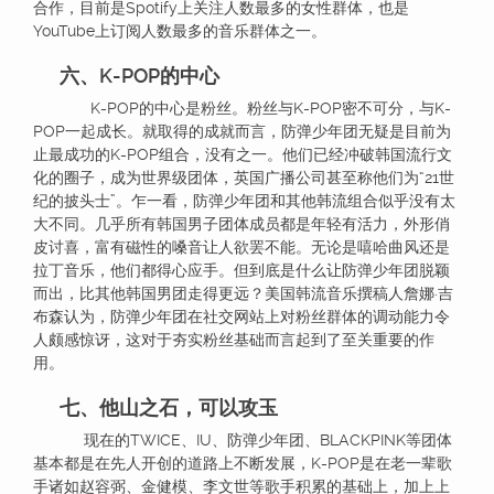
合作，目前是Spotify上关注人数最多的女性群体，也是
YouTube上订阅人数最多的音乐群体之一。
六、K-POP的中心
K-POP的中心是粉丝。粉丝与K-POP密不可分，与K-
POP一起成长。就取得的成就而言，防弹少年团无疑是目前为
止最成功的K-POP组合，没有之一。他们已经冲破韩国流行文
化的圈子，成为世界级团体，英国广播公司甚至称他们为“21世
纪的披头士”。乍一看，防弹少年团和其他韩流组合似乎没有太
大不同。几乎所有韩国男子团体成员都是年轻有活力，外形俏
皮讨喜，富有磁性的嗓音让人欲罢不能。无论是嘻哈曲风还是
拉丁音乐，他们都得心应手。但到底是什么让防弹少年团脱颖
而出，比其他韩国男团走得更远？美国韩流音乐撰稿人詹娜·吉
布森认为，防弹少年团在社交网站上对粉丝群体的调动能力令
人颇感惊讶，这对于夯实粉丝基础而言起到了至关重要的作
用。
七、他山之石，可以攻玉
现在的TWICE、IU、防弹少年团、BLACKPINK等团体
基本都是在先人开创的道路上不断发展，K-POP是在老一辈歌
手诸如赵容弼、金健模、李文世等歌手积累的基础上，加上上