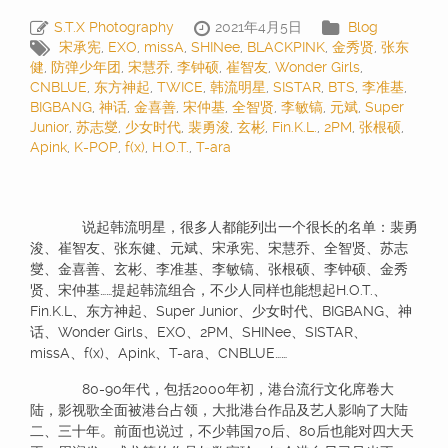
S.T.X Photography
2021年4月5日
Blog
宋承宪
,
EXO
,
missA
,
SHINee
,
BLACKPINK
,
金秀贤
,
张东
健
,
防弹少年团
,
宋慧乔
,
李钟硕
,
崔智友
,
Wonder Girls
,
CNBLUE
,
东方神起
,
TWICE
,
韩流明星
,
SISTAR
,
BTS
,
李准基
,
BIGBANG
,
神话
,
金喜善
,
宋仲基
,
全智贤
,
李敏镐
,
元斌
,
Super
Junior
,
苏志燮
,
少女时代
,
裴勇浚
,
玄彬
,
Fin.K.L.
,
2PM
,
张根硕
,
Apink
,
K-POP
,
f(x)
,
H.O.T.
,
T-ara
说起韩流明星，很多人都能列出一个很长的名单：裴勇
浚、崔智友、张东健、元斌、宋承宪、宋慧乔、全智贤、苏志
燮、金喜善、玄彬、李准基、李敏镐、张根硕、李钟硕、金秀
贤、宋仲基……提起韩流组合，不少人同样也能想起H.O.T.、
Fin.K.L、东方神起、Super Junior、少女时代、BIGBANG、神
话、Wonder Girls、EXO、2PM、SHINee、SISTAR、
missA、f(x)、Apink、T-ara、CNBLUE……
80-90年代，包括2000年初，港台流行文化席卷大
陆，影视歌全面被港台占领，大批港台作品及艺人影响了大陆
二、三十年。前面也说过，不少韩国70后、80后也能对四大天