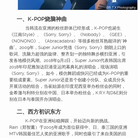
一、K-POP烧脑神曲
当韩流在亚洲的粉丝群体已经形成，K-POP也诞生
《江南Style》、《Sorry, Sorry》、《Nobody》、《GEE》、
《NONONO》、《Abracadabra》等很多粉丝耳熟能详的“神
曲”。2009年，Super Junior凭借《Sorry, Sorry》朗朗上口的
歌词、洗脑力超强的旋律、整齐划一的独特舞步横扫亚洲，引
发各地模仿风潮。2018年9月2日，Super Junior代表韩国出席
2018年印尼雅加达巨港亚运闭幕典礼的演唱会，现场演唱
《Sorry, Sorry》。如今，模仿舞蹈或快闪已经成为K-POP的重
要组成要素。Super Junior还是首个创建小分队、众成员分头
开展活动的组合，当崔始源在印度尼西亚举办粉丝会的同时，
金希澈与利特分别在中国、日本举办粉丝会，K.R.Y.与D&E则分
别在日本与泰国开办演唱会。
二、西方初识东方
K-POP在亚洲站稳脚跟，开始迈向新的挑战。
Rain（郑智薰）于2005年成为首位获得中、日、泰三国的亚洲
MTV韩国最佳艺人奖的亚洲歌手，同时也吸引了来自美国的目