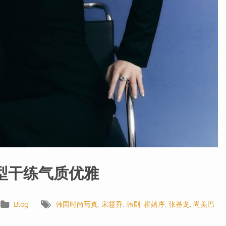
型干练气质优雅
Blog
韩国时尚写真
,
宋慧乔
,
韩剧
,
崔嬉序
,
张基龙
,
尚美巴