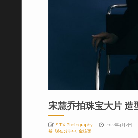
宋慧乔拍珠宝大片 造
S.T.X Photography
2022年4月2日
黎
,
现在分手中
,
金柱宪