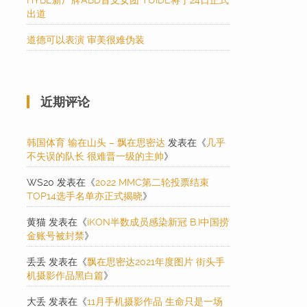
HYBE新厂牌ABD首支女团 TUIDE将于24日正式
出道
道德可以表演 审美很难伪装
近期评论
韩国体育 输在山头 – 飘在思密达
发表在《
几乎
不失误的队长 很难晋一级的主帅
》
WS20
发表在《
2022 MMC第二轮投票结束
TOP14选手名单亦正式揭晓
》
黄猫
发表在《
iKON半数成员感染新冠 B.I中国捞
金账号被封禁
》
丢丢
发表在《
飘在思密达2021年度图片 街头手
机摄影作品黑白篇
》
大丢
发表在《
11月手机摄影作品 生命只是一场