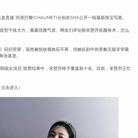
族”尚美巴黎(CHAUMET)分别在SNS公开一组最新珠宝写真。
型干练大方，展露优雅气质。网友们评论称宋慧乔驻颜有术，怎么
回归荧屏，虽然被批收视效应不再，但她在剧中的美貌无疑非常吸
角张基龙。
2年最美韩国女演员”投票结果中，宋慧乔终于重返前十名。目前，宋慧乔正忙
（点击进入）