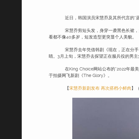
近日，韩国演员宋慧乔及其所代言的“蓝血贵
宋慧乔剪短头发，身穿一袭黑色长裙，造
看都不像40多岁，短发造型更突显个人美貌。
宋慧乔去年凭借韩剧《现在，正在分手》
睛。3月上旬，宋慧乔去探望正在服兵役的男主
在King Choice网站公布的“202
于拍摄网飞新剧《The Glory》。
【
宋慧乔新剧发布 再次搭档小鲜肉
】