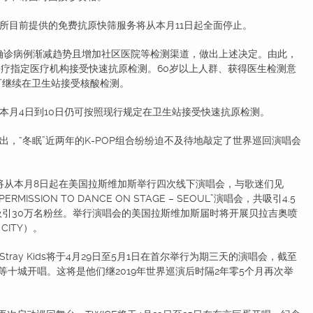
目前提供的免费抗原快筛服务将从本月11日起全面停止。
诊病例渐减趋势且增加社区医院等检测渠道，做出上述决定。由此，
诊疗指定医疗机构接受快速抗原检测。60岁以上人群、获得医生检测意
可继续在卫生站接受核酸检测。
月4日到10日仍可按照现行规定在卫生站接受快速抗原检测。
“冬眠”近两年的K-POP组合纷纷迫不及待地敲定了世界巡回演唱会
将从本月8日起在美国拉斯维加斯举行四次线下演唱会，与歌迷们见
ISSION TO DANCE ON STAGE – SEOUL”演唱会，共吸引4.5
引30万名粉丝。举行演唱会的美国拉斯维加斯届时将开展贝拉吉奥喷
CITY）。
y Kids将于4月29日至5月1日在首尔举行为期三天的演唱会，截至
十城开唱。这将是他们继2019年世界巡演后时隔2年零5个月再次举