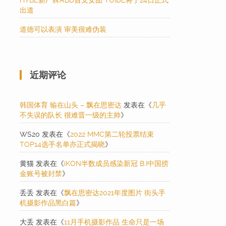
HYBE新厂牌ABD首支女团 TUIDE将于24日正式
出道
道德可以表演 审美很难伪装
近期评论
韩国体育 输在山头 – 飘在思密达
发表在《
几乎
不失误的队长 很难晋一级的主帅
》
WS20
发表在《
2022 MMC第二轮投票结束
TOP14选手名单亦正式揭晓
》
黄猫
发表在《
iKON半数成员感染新冠 B.I中国捞
金账号被封禁
》
丢丢
发表在《
飘在思密达2021年度图片 街头手
机摄影作品黑白篇
》
大丢
发表在《
11月手机摄影作品 生命只是一场