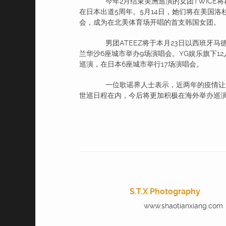
今年2月结束美洲巡演的女团TWICE将再
在日本出道5周年。5月14日，她们将在美国洛杉矶加
会，成为在北美体育场开唱的首支韩国女团。
男团ATEEZ将于本月23日以西班牙马
兰华沙6座城市举办9场演唱会。YG娱乐旗下12人
巡演，在日本6座城市举行17场演唱会。
一位歌谣界人士表示，近两年的疫情让大
世巡日程在内，今后将更加积极在海外举办巡
S.T.X Photography
www.shaotianxiang.com