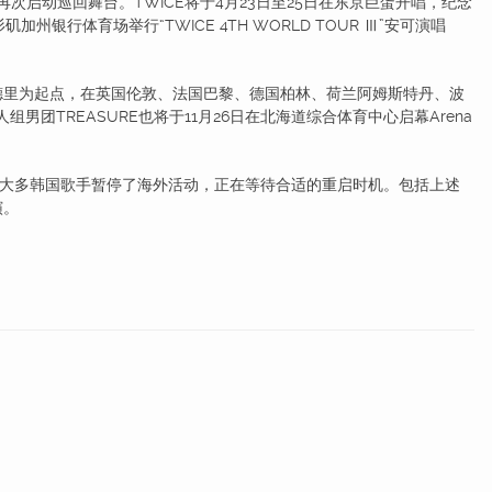
次启动巡回舞台。TWICE将于4月23日至25日在东京巨蛋开唱，纪念
州银行体育场举行“TWICE 4TH WORLD TOUR Ⅲ”安可演唱
德里为起点，在英国伦敦、法国巴黎、德国柏林、荷兰阿姆斯特丹、波
组男团TREASURE也将于11月26日在北海道综合体育中心启幕Arena
多韩国歌手暂停了海外活动，正在等待合适的重启时机。包括上述
演。