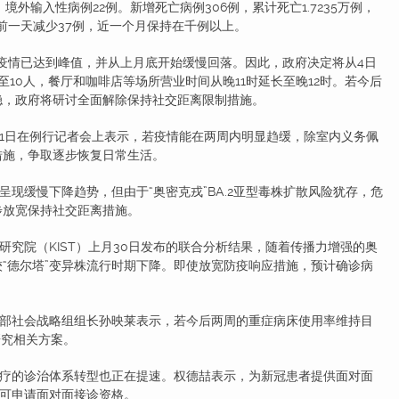
境外输入性病例22例。新增死亡病例306例，累计死亡1.7235万例，
，较前一天减少37例，近一个月保持在千例以上。
疫情已达到峰值，并从上月底开始缓慢回落。因此，政府决定将从4日
10人，餐厅和咖啡店等场所营业时间从晚11时延长至晚12时。若今后
稳，政府将研讨全面解除保持社交距离限制措施。
日在例行记者会上表示，若疫情能在两周内明显趋缓，除室内义务佩
措施，争取逐步恢复日常生活。
缓慢下降趋势，但由于“奥密克戎”BA.2亚型毒株扩散风险犹存，危
步放宽保持社交距离措施。
院（KIST）上月30日发布的联合分析结果，随着传播力增强的奥
“德尔塔”变异株流行时期下降。即使放宽防疫响应措施，预计确诊病
社会战略组组长孙映莱表示，若今后两周的重症病床使用率维持目
研究相关方案。
的诊治体系转型也正在提速。权德喆表示，为新冠患者提供面对面
也可申请面对面接诊资格。