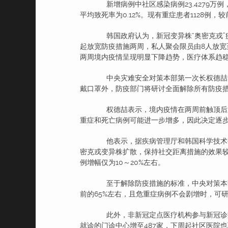
新增病例中社区感染病例23.4279万例，
平均致死率为0.12%。现有重症患者1128例
韩国政府认为，新冠变异株“奥密克戎”
起放宽防疫措施两周，私人聚会限员由8人放宽至
两周境内疫情呈现明显下降趋势，医疗体系趋
中央灾难安全对策本部第一次长权德喆1
戴口罩外，防疫部门将研讨全面解除所有防疫
权德喆表示，境内疫情在两周前触顶后呈现
重症和死亡病例可能进一步增多，因此决定逐
他表示，据疾病管理厅和韩国科学技术研究
密克戎变异株扩散，保持社交距离措施的效果较
例增幅仅为10～20%左右。
至于解除防疫措施的标准，中央对策本部
前的65%左右，且危重症病例不会剧增时，可
此外，非新冠定点医疗机构参与新冠诊疗
就诊的门诊中心增至487家，下周起社区医院