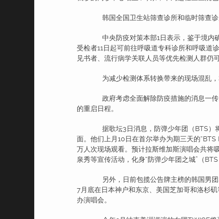
韩国全国卫生站筛查诊所和临时筛查诊所
中央防疫对策本部1日表示，鉴于境内确
受检者11日起可前往呼吸道专科诊所和呼吸道
见书者、流行病学关联人员等优先检测人群仍
为减少检测体系转换带来的现场混乱，本
政府考虑全面解除防疫措施的消息一传出，
的重启日程。
据歌坛3日消息，防弹少年团（BTS）
面。他们上月10日在首尔举办为期三天的“BTS PERM
万人次现场观看。预计拉斯维加斯演唱会共将吸
泉秀等宣传活动，化身“防弹少年团之城”（BTS 
另外，日前包揽公告牌主榜的韩国男团Stra
7月底在日本神户和东京、美国芝加哥和洛杉矶等
办演唱会。