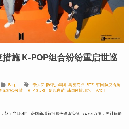
措施 K-POP组合纷纷重启世巡
Blog
德尔塔
,
防弹少年团
,
奥密克戎
,
BTS
,
韩国防疫措施
,
新冠肺炎疫情
,
TREASURE
,
新冠疫苗
,
韩国疫情现况
,
TWICE
截至当日0时，韩国新增新冠肺炎确诊病例23.4301万例，累计确诊